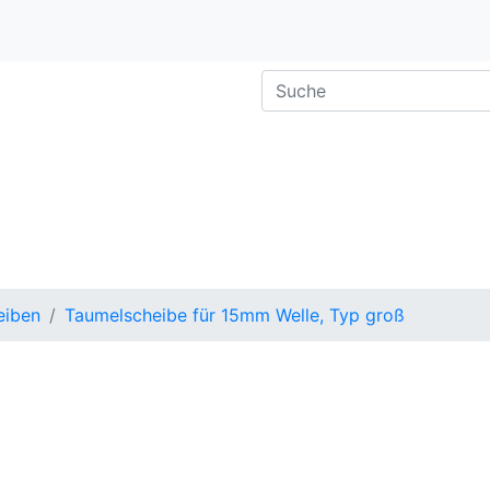
eiben
Taumelscheibe für 15mm Welle, Typ groß