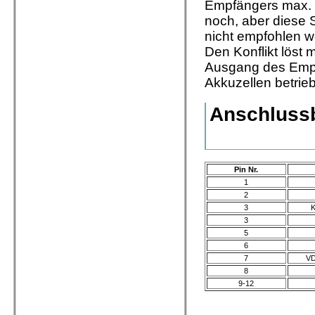
Empfängers max. 3
noch, aber diese 
nicht empfohlen w
Den Konflikt löst
Ausgang des Empän
Akkuzellen betrie
Anschlussb
Pin Nr.
1
2
3
K
3
5
6
7
VD
8
9-12