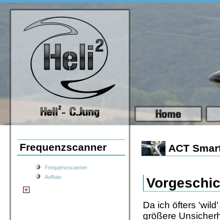
Frequenzscanner
ACT Smart
Frequenzscanner
Aufbau
Vorgeschich
Da ich öfters 'wil
größere Unsicherhe