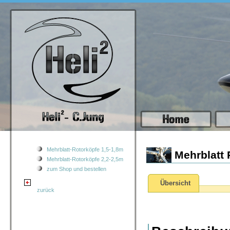
Mehrblatt-Rotorköpfe 1,5-1,8m
Mehrblatt 
Mehrblatt-Rotorköpfe 2,2-2,5m
zum Shop und bestellen
Übersicht
zurück