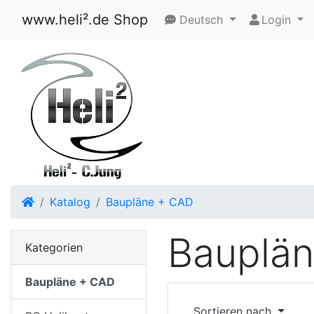
www.heli².de Shop
Deutsch
Login
Startseite
Katalog
Baupläne + CAD
Bauplä
Kategorien
Baupläne + CAD
Sortieren nach