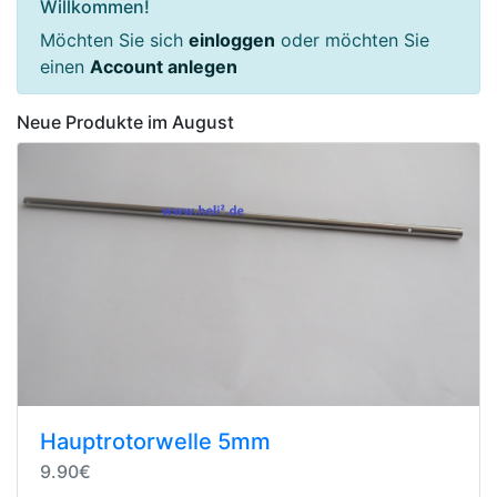
Willkommen!
Möchten Sie sich
einloggen
oder möchten Sie
einen
Account anlegen
Neue Produkte im August
Hauptrotorwelle 5mm
9.90€