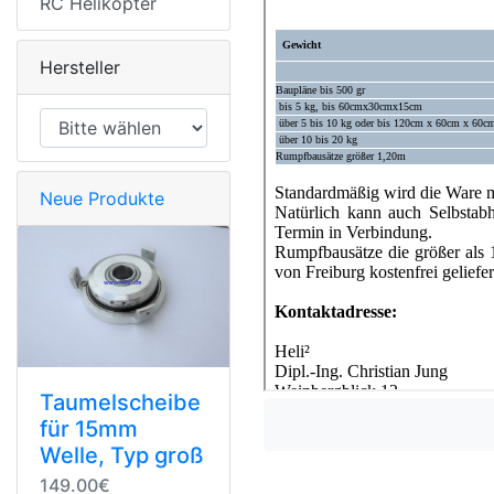
RC Helikopter
Hersteller
Neue Produkte
Taumelscheibe
für 15mm
Welle, Typ groß
149.00€