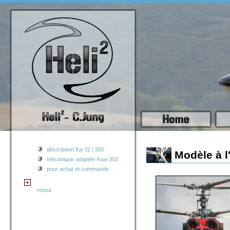
déscription Ka-32 / 350
Modèle à l
mécanique adaptée Kaa-350
pour achat et commande
retour