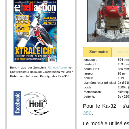
Sommaire
conten
longueur:
594 mm
hauteur H:
159 mm
Bericht aus der Zeitschrift
RC-Heli-Action
von
hauteur H1:
350 mm
Chefredakteur Raimund Zimmermann mit vielen
largeur:
95 mm
Bildern und Infos zum Prototyp des Kaa-350
échelle:
1:19
diamètre rotor principal:
2x Ø7
poids:
1500 g (
motorisation:
éléctriq
batterie:
3s / 2
Pour le Ka-32 il s
350
.
Le modèle utilisé e