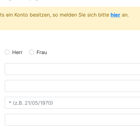
s ein Konto besitzen, so melden Sie sich bitte
hier
an.
Herr
Frau