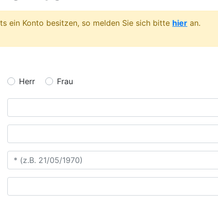
s ein Konto besitzen, so melden Sie sich bitte
hier
an.
Herr
Frau