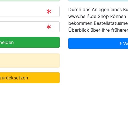
Durch das Anlegen eines K
www.heli².de Shop können S
bekommen Bestellstatusme
Überblick über Ihre frühere
elden
We
zurücksetzen