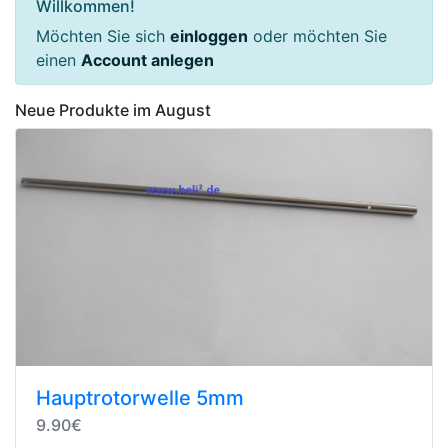
Willkommen!
Möchten Sie sich
einloggen
oder möchten Sie
einen
Account anlegen
Neue Produkte im August
Hauptrotorwelle 5mm
9.90€